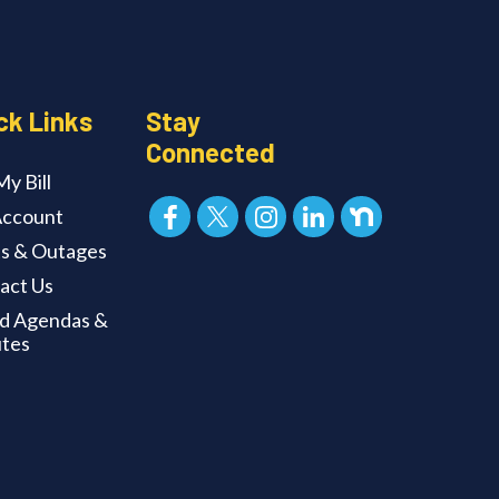
ck Links
Stay
Connected
y Bill
ccount
ts & Outages
act Us
d Agendas &
tes