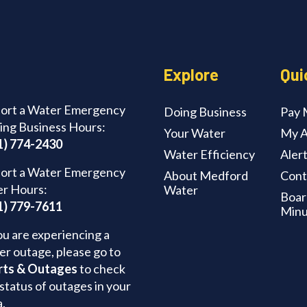
Explore
Qui
ort a Water Emergency
Doing Business
Pay M
ing Business Hours:
Your Water
My A
1) 774-2430
Water Efficiency
Aler
ort a Water Emergency
About Medford
Cont
er Hours:
Water
Boar
1) 779-7611
Minu
ou are experiencing a
er outage, please go to
rts & Outages
to check
status of outages in your
a.