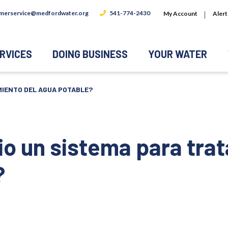
merservice@medfordwater.org
541-774-2430
My Account
Alert
RVICES
DOING BUSINESS
YOUR WATER
MIENTO DEL AGUA POTABLE?
o un sistema para tra
?