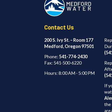
Contact Us
200 S. Ivy St. – Room 177
Rep
Medford, Oregon 97501
Dur
(54
Phone:
541-774-2430
Fax: 541-500-6220
Rep
Aft
Hours: 8:00 AM - 5:00 PM
(54
If y
wat
Ale
the 
are