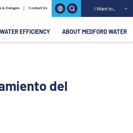
s & Outages
Contact Us
I Want to...
WATER EFFICIENCY
ABOUT MEDFORD WATER
tamiento del